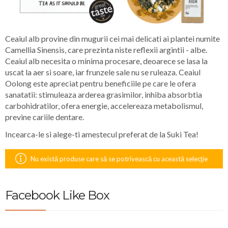
Ceaiul alb provine din mugurii cei mai delicati ai plantei numite
Camellia Sinensis, care prezinta niste reflexii argintii - albe.
Ceaiul alb necesita o minima procesare, deoarece se lasa la
uscat la aer si soare, iar frunzele sale nu se ruleaza. Ceaiul
Oolong este apreciat pentru beneficiile pe care le ofera
sanatatii: stimuleaza arderea grasimilor, inhiba absorbtia
carbohidratilor, ofera energie, accelereaza metabolismul,
previne cariile dentare.
Incearca-le si alege-ti amestecul preferat de la Suki Tea!
Nu există produse care să se potrivească cu această selecţie
Facebook Like Box