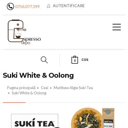
AUTENTIFICARE
0756.077.399
COS
0
Suki White & Oolong
Pagina principală
Ceai
Matthew Algie Suki Tea
Suki White & Oolong